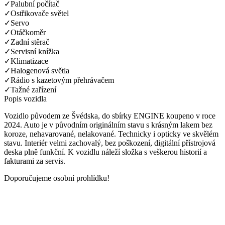
✓
Palubní počítač
✓
Ostřikovače světel
✓
Servo
✓
Otáčkoměr
✓
Zadní stěrač
✓
Servisní knížka
✓
Klimatizace
✓
Halogenová světla
✓
Rádio s kazetovým přehrávačem
✓
Tažné zařízení
Popis vozidla
Vozidlo původem ze Švédska, do sbírky ENGINE koupeno v roce
2024. Auto je v původním originálním stavu s krásným lakem bez
koroze, nehavarované, nelakované. Technicky i opticky ve skvělém
stavu. Interiér velmi zachovalý, bez poškození, digitální přístrojová
deska plně funkční. K vozidlu náleží složka s veškerou historií a
fakturami za servis.
Doporučujeme osobní prohlídku!