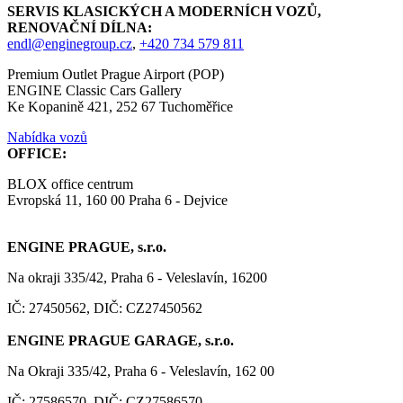
SERVIS KLASICKÝCH A MODERNÍCH VOZŮ,
RENOVAČNÍ DÍLNA:
endl@enginegroup.cz
,
+420 734 579 811
Premium Outlet Prague Airport (POP)
ENGINE Classic Cars Gallery
Ke Kopanině 421, 252 67 Tuchoměřice
Nabídka vozů
OFFICE:
BLOX office centrum
Evropská 11, 160 00 Praha 6 - Dejvice
ENGINE PRAGUE, s.r.o.
Na okraji 335/42, Praha 6 - Veleslavín, 16200
IČ: 27450562, DIČ: CZ27450562
ENGINE PRAGUE GARAGE, s.r.o.
Na Okraji 335/42, Praha 6 - Veleslavín, 162 00
IČ: 27586570, DIČ: CZ27586570