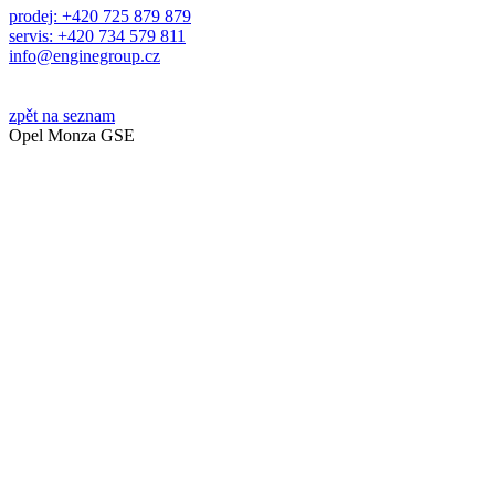
prodej: +420 725 879 879
servis: +420 734 579 811
info@enginegroup.cz
zpět na seznam
Opel Monza GSE