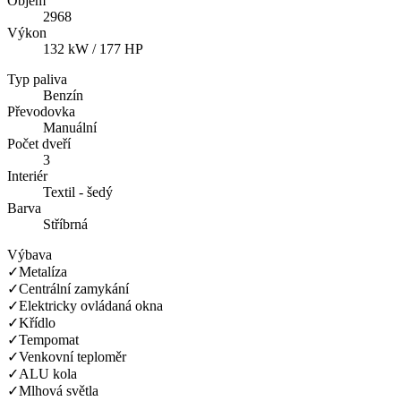
Objem
2968
Výkon
132 kW / 177 HP
Typ paliva
Benzín
Převodovka
Manuální
Počet dveří
3
Interiér
Textil - šedý
Barva
Stříbrná
Výbava
✓
Metalíza
✓
Centrální zamykání
✓
Elektricky ovládaná okna
✓
Křídlo
✓
Tempomat
✓
Venkovní teploměr
✓
ALU kola
✓
Mlhová světla